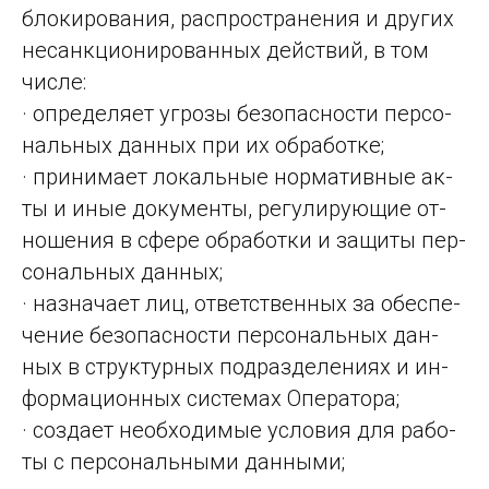
бло­ки­ро­ва­ния, рас­прос­тра­не­ния и дру­гих
не­сан­кци­они­ро­ван­ных дей­ствий, в том
чис­ле:
· опре­де­ля­ет уг­ро­зы бе­зо­пас­нос­ти пер­со­
наль­ных дан­ных при их об­ра­бот­ке;
· прини­ма­ет ло­каль­ные нор­ма­тив­ные ак­
ты и иные до­ку­мен­ты, ре­гу­ли­ру­ющие от­
но­ше­ния в сфе­ре об­ра­бот­ки и за­щи­ты пер­
со­наль­ных дан­ных;
· назна­ча­ет лиц, от­ветс­твен­ных за обес­пе­
че­ние бе­зо­пас­нос­ти пер­со­наль­ных дан­
ных в струк­тур­ных под­раз­де­ле­ни­ях и ин­
фор­ма­ци­он­ных сис­те­мах Опе­ра­то­ра;
· созда­ет не­об­хо­ди­мые ус­ло­вия для ра­бо­
ты с пер­со­наль­ны­ми дан­ны­ми;