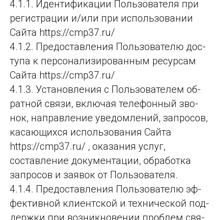
4.1.1. Иденти­фи­ка­ции Поль­зо­ва­те­ля при
регистрации и/или при использовании
Сайта https://cmp37.ru/
4.1.2. Предос­тав­ле­ния Поль­зо­ва­те­лю дос­
ту­па к пер­со­на­ли­зи­ро­ван­ным ре­сур­сам
Сай­та https://cmp37.ru/
4.1.3. Уста­нов­ле­ния с Поль­зо­ва­те­лем об­
рат­ной свя­зи, вклю­чая те­ле­фон­ный зво­
нок, нап­рав­ле­ние уве­дом­ле­ний, зап­ро­сов,
ка­са­ющих­ся ис­поль­зо­ва­ния Сай­та
https://cmp37.ru/ , ока­за­ния ус­луг,
составление документации, об­ра­бот­ка
зап­ро­сов и за­явок от Поль­зо­ва­те­ля.
4.1.4. Предос­тав­ле­ния Поль­зо­ва­те­лю эф­
фек­тив­ной кли­ент­ской и тех­ни­чес­кой под­
дер­жки при воз­ник­но­ве­нии проб­лем свя­