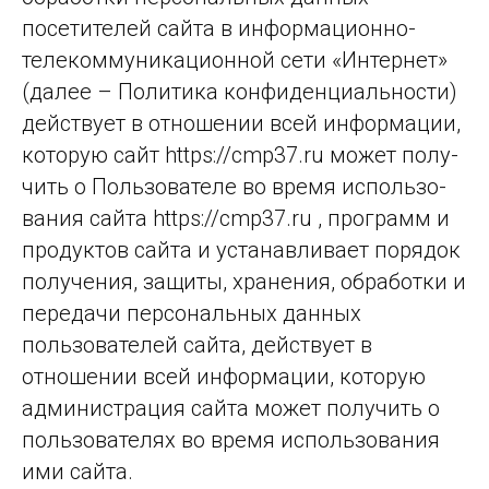
посетителей сайта в информационно-
телекоммуникационной сети «Интернет»
(да­лее – По­ли­ти­ка кон­фи­ден­ци­аль­нос­ти)
дей­ству­ет в от­но­ше­нии всей ин­фор­ма­ции,
ко­то­рую сайт https://cmp37.ru мо­жет по­лу­
чить о Поль­зо­ва­те­ле во вре­мя ис­поль­зо­
ва­ния сай­та https://cmp37.ru , прог­рамм и
про­дук­тов сай­та и устанавливает порядок
получения, защиты, хранения, обработки и
передачи персональных данных
пользователей сайта, действует в
отношении всей информации, которую
администрация сайта может получить о
пользователях во время использования
ими сайта.