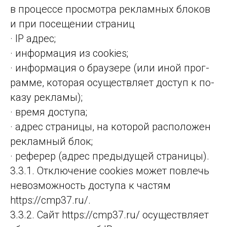
в про­цес­се прос­мот­ра рек­лам­ных бло­ков
и при по­се­ще­нии стра­ниц
· IP адрес;
· инфор­ма­ция из cookies;
· инфор­ма­ция о бра­узе­ре (или иной прог­
рам­ме, ко­то­рая осу­щест­вля­ет дос­туп к по­
ка­зу рек­ла­мы);
· время дос­ту­па;
· адрес стра­ни­цы, на ко­то­рой рас­по­ло­жен
рек­лам­ный блок;
· рефе­рер (ад­рес пре­ды­ду­щей стра­ни­цы).
3.3.1. Отклю­че­ние cookies мо­жет пов­лечь
не­воз­мож­ность дос­ту­па к час­тям
https://cmp37.ru/.
3.3.2. Сайт https://cmp37.ru/ осущест­вля­ет