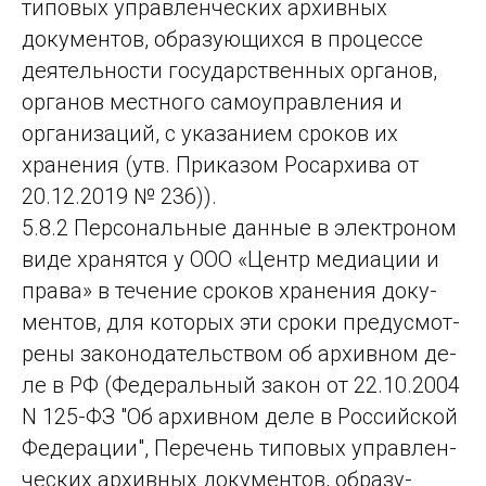
типовых управленческих архивных
документов, образующихся в процессе
деятельности государственных органов,
органов местного самоуправления и
организаций, с указанием сроков их
хранения (утв. Приказом Росархива от
20.12.2019 № 236)).
5.8.2 Персо­наль­ные дан­ные в электроном
виде хранятся у ООО «Центр медиации и
права» в те­че­ние сро­ков хра­не­ния до­ку­
мен­тов, для ко­то­рых эти сро­ки пре­дус­мот­
ре­ны за­ко­но­да­тель­ством об ар­хив­ном де­
ле в РФ (Фе­де­раль­ный за­кон от 22.10.2004
N 125-ФЗ "Об ар­хив­ном де­ле в Рос­сий­ской
Фе­де­ра­ции", Пе­ре­чень ти­по­вых уп­рав­лен­
чес­ких ар­хив­ных до­ку­мен­тов, об­ра­зу­