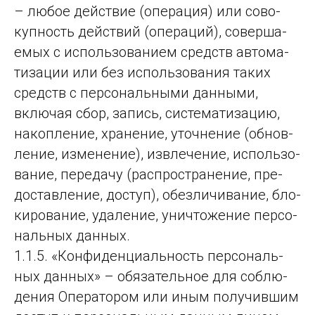
– лю­бое дей­ствие (опе­ра­ция) или со­во­
куп­ность дей­ствий (опе­ра­ций), со­вер­ша­
емых с ис­поль­зо­ва­ни­ем средств ав­то­ма­
ти­за­ции или без ис­поль­зо­ва­ния та­ких
средств с пер­со­наль­ны­ми дан­ны­ми,
вклю­чая сбор, за­пись, сис­те­ма­ти­за­цию,
на­коп­ле­ние, хра­не­ние, уточ­не­ние (об­нов­
ле­ние, из­ме­не­ние), из­вле­че­ние, ис­поль­зо­
ва­ние, пе­ре­да­чу (рас­прос­тра­не­ние, пре­
дос­тав­ле­ние, дос­туп), обез­ли­чи­ва­ние, бло­
ки­ро­ва­ние, уда­ле­ние, унич­то­же­ние пер­со­
наль­ных дан­ных.
1.1.5. «Конфи­ден­ци­аль­ность пер­со­наль­
ных дан­ных» – обя­за­тель­ное для соб­лю­
де­ния Опе­ра­то­ром или иным по­лу­чив­шим