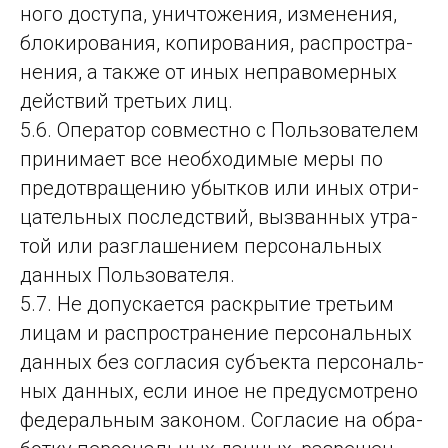
но­го дос­ту­па, унич­то­же­ния, из­ме­не­ния,
бло­ки­ро­ва­ния, ко­пи­ро­ва­ния, рас­прос­тра­
не­ния, а так­же от иных неп­ра­во­мер­ных
дей­ствий треть­их лиц.
5.6. Оператор сов­мес­тно с Поль­зо­ва­те­лем
при­ни­ма­ет все не­об­хо­ди­мые ме­ры по
пре­дот­вра­ще­нию убыт­ков или иных от­ри­
ца­тель­ных пос­ледс­твий, выз­ван­ных ут­ра­
той или раз­гла­ше­ни­ем пер­со­наль­ных
дан­ных Поль­зо­ва­те­ля.
5.7. Не допус­ка­ет­ся рас­кры­тие треть­им
ли­цам и рас­прос­тра­не­ние пер­со­наль­ных
дан­ных без сог­ла­сия субъ­ек­та пер­со­наль­
ных дан­ных, ес­ли иное не пре­дус­мот­ре­но
фе­де­раль­ным за­ко­ном. Сог­ла­сие на об­ра­