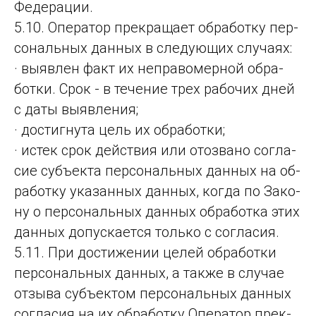
Федерации.
5.10. Опера­тор прек­ра­ща­ет об­ра­бот­ку пер­
со­наль­ных дан­ных в сле­ду­ющих слу­ча­ях:
· выяв­лен факт их неп­ра­во­мер­ной об­ра­
бот­ки. Срок - в те­че­ние трех ра­бо­чих дней
с да­ты вы­яв­ле­ния;
· достиг­ну­та цель их об­ра­бот­ки;
· истек срок дей­ствия или отоз­ва­но сог­ла­
сие субъ­ек­та пер­со­наль­ных дан­ных на об­
ра­бот­ку ука­зан­ных дан­ных, ког­да по За­ко­
ну о пер­со­наль­ных дан­ных об­ра­бот­ка этих
дан­ных до­пус­ка­ет­ся толь­ко с сог­ла­сия.
5.11. При дости­же­нии це­лей об­ра­бот­ки
пер­со­наль­ных дан­ных, а так­же в слу­чае
от­зы­ва субъ­ек­том пер­со­наль­ных дан­ных
сог­ла­сия на их об­ра­бот­ку Опе­ра­тор прек­