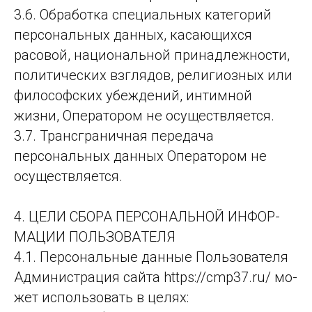
3.6. Обработка специальных категорий
персональных данных, касающихся
расовой, национальной принадлежности,
политических взглядов, религиозных или
философских убеждений, интимной
жизни, Оператором не осуществляется.
3.7. Трансграничная передача
персональных данных Оператором не
осуществляется.
4. ЦЕЛИ СБО­РА ПЕР­СО­НАЛЬ­НОЙ ИН­ФОР­
МА­ЦИИ ПОЛЬ­ЗО­ВА­ТЕ­ЛЯ
4.1. Персо­наль­ные дан­ные Поль­зо­ва­те­ля
Ад­ми­нис­тра­ция сай­та https://cmp37.ru/ мо­
жет ис­поль­зо­вать в це­лях: