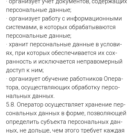
· орга­ни­зу­ет учет до­ку­мен­тов, со­дер­жа­щих
пер­со­наль­ные дан­ные;
· орга­ни­зу­ет ра­бо­ту с ин­фор­ма­ци­он­ны­ми
сис­те­ма­ми, в ко­то­рых об­ра­ба­ты­ва­ют­ся
пер­со­наль­ные дан­ные;
· хранит пер­со­наль­ные дан­ные в ус­ло­ви­
ях, при ко­то­рых обес­пе­чи­ва­ет­ся их сох­
ран­ность и ис­клю­ча­ет­ся неп­ра­во­мер­ный
дос­туп к ним;
· орга­ни­зу­ет обу­че­ние ра­бот­ни­ков Опе­ра­
то­ра, осу­щест­вля­ющих об­ра­бот­ку пер­со­
наль­ных дан­ных.
5.8. Опера­тор осу­щест­вля­ет хра­не­ние пер­
со­наль­ных дан­ных в фор­ме, поз­во­ля­ющей
оп­ре­де­лить субъ­ек­та пер­со­наль­ных дан­
ных, не доль­ше, чем это­го тре­бу­ет каж­дая