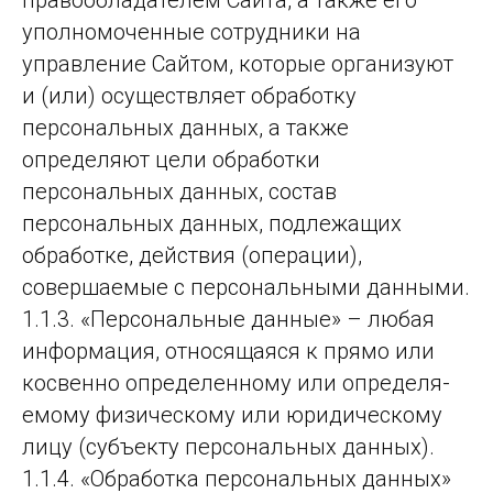
уполномоченные сотрудники на
управление Сайтом, которые организуют
и (или) осуществляет обработку
персональных данных, а также
определяют цели обработки
персональных данных, состав
персональных данных, подлежащих
обработке, действия (операции),
совершаемые с персональными данными.
1.1.3. «Персо­наль­ные дан­ные» – лю­бая
ин­фор­ма­ция, от­но­ся­ща­яся к пря­мо или
кос­вен­но оп­ре­де­лен­но­му или оп­ре­де­ля­
емо­му фи­зи­чес­ко­му или юри­ди­чес­ко­му
ли­цу (субъ­ек­ту пер­со­наль­ных дан­ных).
1.1.4. «Обра­бот­ка пер­со­наль­ных дан­ных»