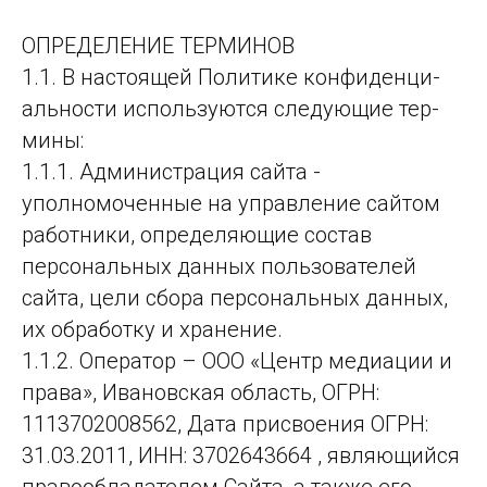
ОПРЕ­ДЕ­ЛЕ­НИЕ ТЕР­МИ­НОВ
1.1. В насто­ящей По­ли­ти­ке кон­фи­ден­ци­
аль­нос­ти ис­поль­зу­ют­ся сле­ду­ющие тер­
ми­ны:
1.1.1. Администрация сайта -
уполномоченные на управление сайтом
работники, определяющие состав
персональных данных пользователей
сайта, цели сбора персональных данных,
их обработку и хранение.
1.1.2. Оператор – ООО «Центр медиации и
права», Ивановская область, ОГРН:
1113702008562, Дата присвоения ОГРН:
31.03.2011, ИНН: 3702643664 , являющийся
правообладателем Сайта, а также его