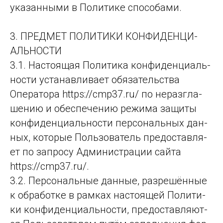
указанными в Политике способами.
3. ПРЕДМЕТ ПО­ЛИ­ТИ­КИ КОН­ФИ­ДЕН­ЦИ­
АЛЬ­НОС­ТИ
3.1. Насто­ящая По­ли­ти­ка кон­фи­ден­ци­аль­
нос­ти ус­та­нав­ли­ва­ет обя­за­тель­ства
Оператора https://cmp37.ru/ по не­раз­гла­
ше­нию и обес­пе­че­нию ре­жи­ма за­щи­ты
кон­фи­ден­ци­аль­нос­ти пер­со­наль­ных дан­
ных, ко­то­рые Поль­зо­ва­тель пре­дос­тав­ля­
ет по зап­ро­су Ад­ми­нис­тра­ции сай­та
https://cmp37.ru/.
3.2. Персо­наль­ные дан­ные, раз­ре­шён­ные
к об­ра­бот­ке в рам­ках нас­то­ящей По­ли­ти­
ки кон­фи­ден­ци­аль­нос­ти, пре­дос­тав­ля­ют­