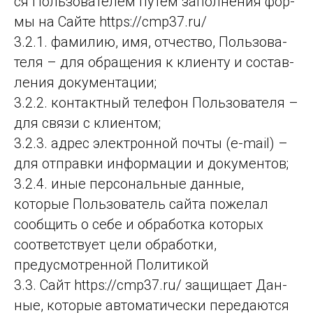
ся Поль­зо­ва­те­лем пу­тём за­пол­не­ния фор­
мы на Сай­те https://cmp37.ru/
3.2.1. фами­лию, имя, от­чес­тво, Поль­зо­ва­
те­ля – для об­ра­ще­ния к кли­ен­ту и сос­тав­
ле­ния до­ку­мен­та­ции;
3.2.2. контак­тный те­ле­фон Поль­зо­ва­те­ля –
для свя­зи с кли­ен­том;
3.2.3. адрес элек­трон­ной поч­ты (e-mail) –
для от­прав­ки ин­фор­ма­ции и до­ку­мен­тов;
3.2.4. иные персональные данные,
которые Пользователь сайта пожелал
сообщить о себе и обработка которых
соответствует цели обработки,
предусмотренной Политикой
3.3. Сайт https://cmp37.ru/ защи­ща­ет Дан­
ные, ко­то­рые ав­то­ма­ти­чес­ки пе­ре­да­ют­ся