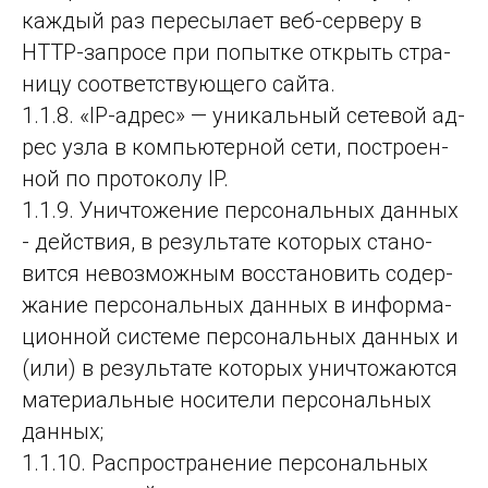
каж­дый раз пе­ре­сы­ла­ет веб-сер­ве­ру в
HTTP-зап­ро­се при по­пыт­ке от­крыть стра­
ни­цу со­от­ветс­тву­юще­го сай­та.
1.1.8. «IP-адрес» — уни­каль­ный се­те­вой ад­
рес уз­ла в компь­ютер­ной се­ти, пос­тро­ен­
ной по про­то­ко­лу IP.
1.1.9. Уничто­же­ние пер­со­наль­ных дан­ных
- дей­ствия, в ре­зуль­та­те ко­то­рых ста­но­
вит­ся не­воз­мож­ным вос­ста­но­вить со­дер­
жа­ние пер­со­наль­ных дан­ных в ин­фор­ма­
ци­он­ной сис­те­ме пер­со­наль­ных дан­ных и
(или) в ре­зуль­та­те ко­то­рых унич­то­жа­ют­ся
ма­те­ри­аль­ные но­си­те­ли пер­со­наль­ных
дан­ных;
1.1.10. Распространение персональных