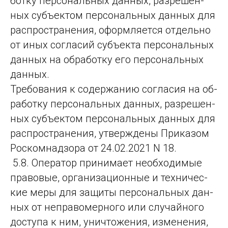
бот­ку пер­со­наль­ных дан­ных, раз­ре­шен­
ных субъ­ек­том пер­со­наль­ных дан­ных для
рас­прос­тра­не­ния, офор­мля­ет­ся от­дель­но
от иных сог­ла­сий субъ­ек­та пер­со­наль­ных
дан­ных на об­ра­бот­ку его пер­со­наль­ных
дан­ных.
Требо­ва­ния к со­дер­жа­нию сог­ла­сия на об­
ра­бот­ку пер­со­наль­ных дан­ных, раз­ре­шен­
ных субъ­ек­том пер­со­наль­ных дан­ных для
рас­прос­тра­не­ния, ут­вер­жде­ны При­ка­зом
Рос­ком­над­зо­ра от 24.02.2021 N 18.
5.8. Опе­ра­тор при­ни­ма­ет не­об­хо­ди­мые
пра­во­вые, ор­га­ни­за­ци­он­ные и тех­ни­чес­
кие ме­ры для за­щи­ты пер­со­наль­ных дан­
ных от неп­ра­во­мер­но­го или слу­чай­но­го
дос­ту­па к ним, унич­то­же­ния, из­ме­не­ния,