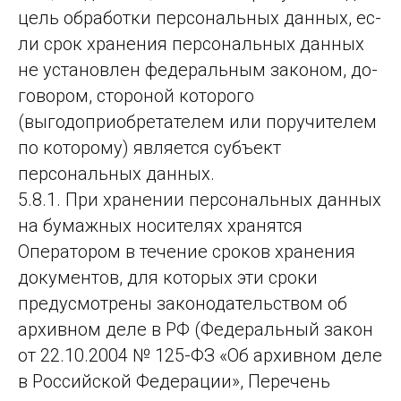
цель об­ра­бот­ки пер­со­наль­ных дан­ных, ес­
ли срок хра­не­ния пер­со­наль­ных дан­ных
не ус­та­нов­лен фе­де­раль­ным за­ко­ном, до­
го­во­ром, стороной которого
(выгодоприобретателем или поручителем
по которому) является субъект
персональных данных.
5.8.1. При хранении персональных данных
на бумажных носителях хранятся
Оператором в течение сроков хранения
документов, для которых эти сроки
предусмотрены законодательством об
архивном деле в РФ (Федеральный закон
от 22.10.2004 № 125-ФЗ «Об архивном деле
в Российской Федерации», Перечень