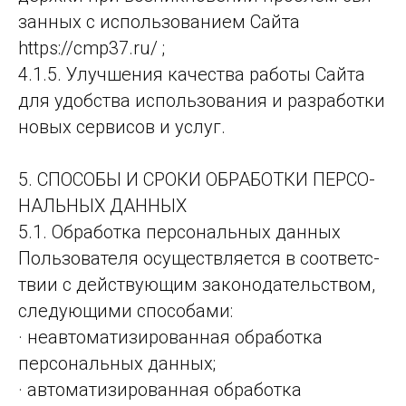
зан­ных с ис­поль­зо­ва­ни­ем Сай­та
https://cmp37.ru/ ;
4.1.5. Улучшения качества работы Сайта
для удобства использования и разработки
новых сервисов и услуг.
5. СПОСО­БЫ И СРО­КИ ОБ­РА­БОТ­КИ ПЕР­СО­
НАЛЬ­НЫХ ДАН­НЫХ
5.1. Обра­бот­ка пер­со­наль­ных дан­ных
Поль­зо­ва­те­ля осу­щест­вля­ет­ся в со­от­ветс­
твии с дей­ству­ющим за­ко­но­да­тель­ством,
следующими способами:
· неавтоматизированная обработка
персональных данных;
· автоматизированная обработка