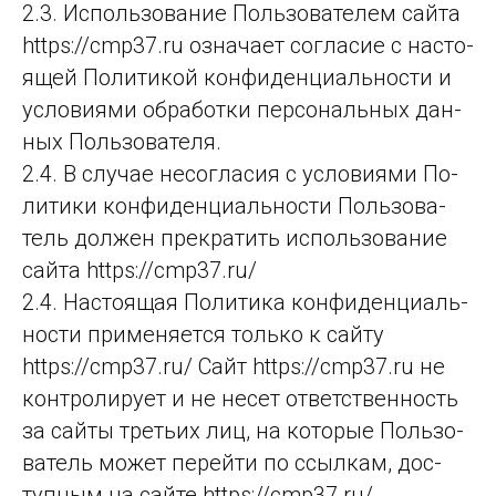
2.3. Исполь­зо­ва­ние Поль­зо­ва­те­лем сай­та
https://cmp37.ru оз­на­ча­ет сог­ла­сие с нас­то­
ящей По­ли­ти­кой кон­фи­ден­ци­аль­нос­ти и
ус­ло­ви­ями об­ра­бот­ки пер­со­наль­ных дан­
ных Поль­зо­ва­те­ля.
2.4. В случае не­сог­ла­сия с ус­ло­ви­ями По­
ли­ти­ки кон­фи­ден­ци­аль­нос­ти Поль­зо­ва­
тель дол­жен прек­ра­тить ис­поль­зо­ва­ние
сай­та https://cmp37.ru/
2.4. Насто­ящая По­ли­ти­ка кон­фи­ден­ци­аль­
нос­ти при­ме­ня­ет­ся толь­ко к сай­ту
https://cmp37.ru/ Сайт https://cmp37.ru не
кон­тро­ли­ру­ет и не не­сет от­ветс­твен­ность
за сай­ты треть­их лиц, на ко­то­рые Поль­зо­
ва­тель мо­жет пе­рей­ти по ссыл­кам, дос­
туп­ным на сай­те https://cmp37.ru/.