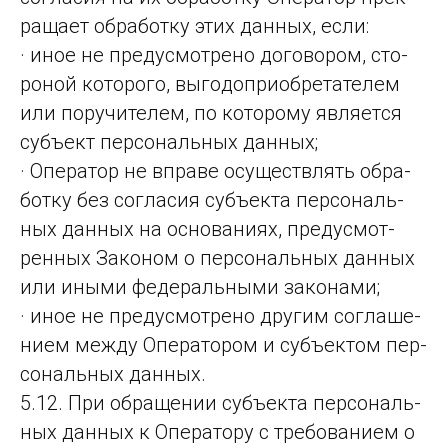
ра­ща­ет об­ра­бот­ку этих дан­ных, ес­ли:
· иное не предус­мот­ре­но до­го­во­ром, сто­
ро­ной ко­то­ро­го, вы­го­доп­ри­об­ре­та­те­лем
или по­ру­чи­те­лем, по ко­то­ро­му яв­ля­ет­ся
субъ­ект пер­со­наль­ных дан­ных;
· Опера­тор не впра­ве осу­щест­влять об­ра­
бот­ку без сог­ла­сия субъ­ек­та пер­со­наль­
ных дан­ных на ос­но­ва­ни­ях, пре­дус­мот­
рен­ных За­ко­ном о пер­со­наль­ных дан­ных
или ины­ми фе­де­раль­ны­ми за­ко­на­ми;
· иное не предус­мот­ре­но дру­гим сог­ла­ше­
ни­ем меж­ду Опе­ра­то­ром и субъ­ек­том пер­
со­наль­ных дан­ных.
5.12. При обра­ще­нии субъ­ек­та пер­со­наль­
ных дан­ных к Опе­ра­то­ру с тре­бо­ва­ни­ем о