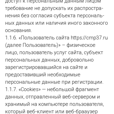
дос­туп к пер­со­наль­ным дан­ным ли­цом
тре­бо­ва­ние не до­пус­кать их рас­прос­тра­
не­ния без сог­ла­сия субъ­ек­та пер­со­наль­
ных дан­ных или на­ли­чия ино­го за­кон­но­го
ос­но­ва­ния.
1.1.6. «Пользо­ва­тель сай­та https://cmp37.ru
(да­лее Поль­зо­ва­тель)» – физическое
лицо, пользователь услуг сайта, субъект
персональных данных, добровольно
зарегистрировавшийся на сайте и
предоставивший необходимые
персональные данные при регистрации.
1.1.7. «Cookies» — неболь­шой фраг­мент
дан­ных, от­прав­лен­ный веб-сер­ве­ром и
хра­ни­мый на компь­юте­ре поль­зо­ва­те­ля,
ко­то­рый веб-кли­ент или веб-бра­а­узер