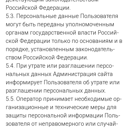
Российской Федерации.
5.3. Персо­наль­ные дан­ные Поль­зо­ва­те­ля
мо­гут быть пе­ре­да­ны упол­но­мо­чен­ным
ор­га­нам го­су­дарс­твен­ной влас­ти Рос­сий­
ской Фе­де­ра­ции толь­ко по ос­но­ва­ни­ям и в
по­ряд­ке, ус­та­нов­лен­ным за­ко­но­да­тель­
ством Рос­сий­ской Фе­де­ра­ции.
5.4. При утра­те или раз­гла­ше­нии пер­со­
наль­ных дан­ных Ад­ми­нис­тра­ция сай­та
ин­фор­ми­ру­ет Поль­зо­ва­те­ля об ут­ра­те или
раз­гла­ше­нии пер­со­наль­ных дан­ных.
5.5. Оператор при­ни­ма­ет не­об­хо­ди­мые ор­
га­ни­за­ци­он­ные и тех­ни­чес­кие ме­ры для
за­щи­ты пер­со­наль­ной ин­фор­ма­ции Поль­
зо­ва­те­ля от неп­ра­во­мер­но­го или слу­чай­