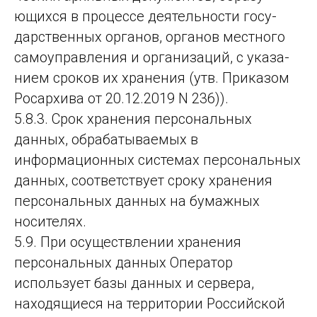
ющих­ся в про­цес­се де­ятель­нос­ти го­су­
дарс­твен­ных ор­га­нов, ор­га­нов мес­тно­го
са­мо­уп­рав­ле­ния и ор­га­ни­за­ций, с ука­за­
ни­ем сро­ков их хра­не­ния (утв. При­ка­зом
Ро­сар­хи­ва от 20.12.2019 N 236)).
5.8.3. Срок хранения персональных
данных, обрабатываемых в
информационных системах персональных
данных, соответствует сроку хранения
персональных данных на бумажных
носителях.
5.9. При осуществлении хранения
персональных данных Оператор
использует базы данных и сервера,
находящиеся на территории Российской