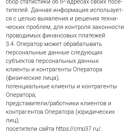
сбор ста­тис­ти­ки об IP-ад­ре­сах сво­их по­се­
ти­те­лей. Дан­ная ин­фор­ма­ция ис­поль­зу­ет­
ся с целью вы­яв­ле­ния и ре­ше­ния тех­ни­
чес­ких проб­лем, для кон­тро­ля за­кон­нос­ти
про­во­ди­мых фи­нан­со­вых пла­те­жей.
3.4. Оператор может обрабатывать
персональные данные следующих
субъектов персональных данных:
клиенты и контрагенты Оператора
(физические лица);
потенциальные клиенты и контрагенты
Оператора;
представители/работники клиентов и
контрагентов Оператора (юридических
лиц);
посетители сайта https://cmp37.ru/.